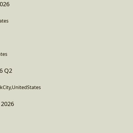
2026
ates
ates
6 Q2
City,UnitedStates
 2026