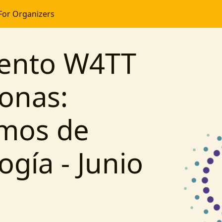
For Organizers
vento W4TT
ionas:
mos de
ogía - Junio