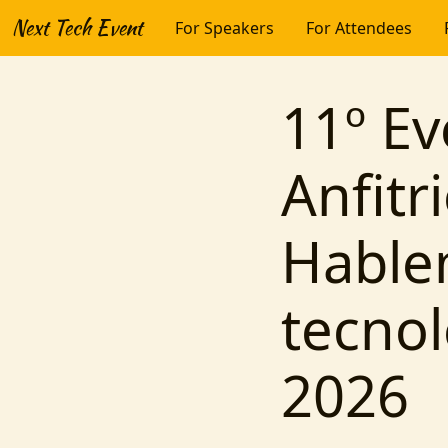
Next Tech Event
For Speakers
For Attendees
11º E
Anfitr
Hable
tecnol
2026